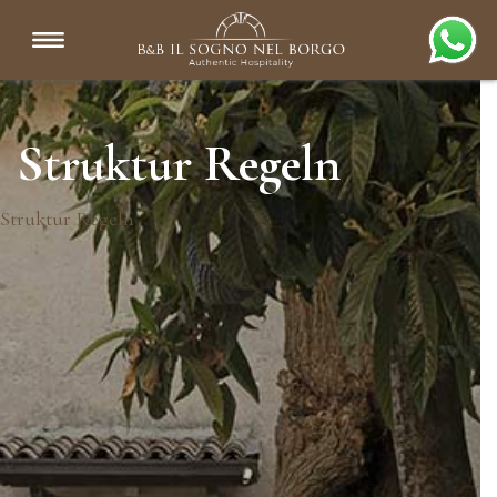
Struktur Regeln
Struktur Regeln
Exklusive Vorteile der
offiziellen Website
✔ Bis zu 13 % Ersparnis im Vergleich zu Buchungsportalen
✔ Bestpreisgarantie
✔ Sichere Zahlung über ein zertifiziertes System